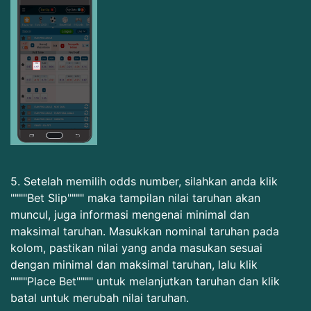
5. Setelah memilih odds number, silahkan anda klik
""""Bet Slip"""" maka tampilan nilai taruhan akan
muncul, juga informasi mengenai minimal dan
maksimal taruhan. Masukkan nominal taruhan pada
kolom, pastikan nilai yang anda masukan sesuai
dengan minimal dan maksimal taruhan, lalu klik
""""Place Bet"""" untuk melanjutkan taruhan dan klik
batal untuk merubah nilai taruhan.