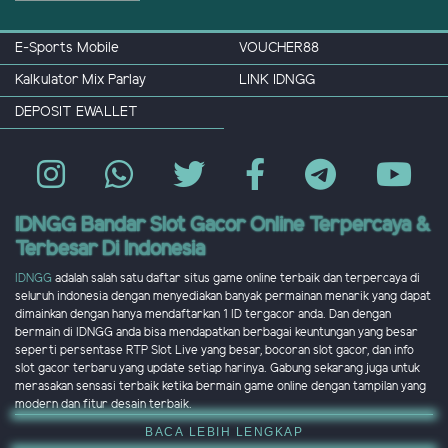
E-Sports Mobile
VOUCHER88
Kalkulator Mix Parlay
LINK IDNGG
DEPOSIT EWALLET
IDNGG Bandar Slot Gacor Online Terpercaya &
Terbesar Di Indonesia
IDNGG
adalah salah satu daftar situs game online terbaik dan terpercaya di
seluruh indonesia dengan menyediakan banyak permainan menarik yang dapat
dimainkan dengan hanya mendaftarkan 1 ID tergacor anda. Dan dengan
bermain di IDNGG anda bisa mendapatkan berbagai keuntungan yang besar
seperti persentase RTP Slot Live yang besar, bocoran slot gacor, dan info
slot gacor terbaru yang update setiap harinya. Gabung sekarang juga untuk
merasakan sensasi terbaik ketika bermain game online dengan tampilan yang
modern dan fitur desain terbaik.
BACA LEBIH LENGKAP