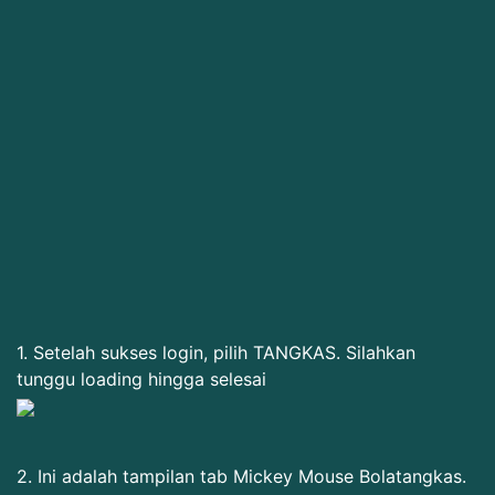
1. Setelah sukses login, pilih TANGKAS. Silahkan
tunggu loading hingga selesai
2. Ini adalah tampilan tab Mickey Mouse Bolatangkas.