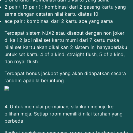
2 pair ( 10 pair ) : kombinasi dari 2 pasang kartu yang
sama dengan catatan nilai kartu diatas 10
ace pair : kombinasi dari 2 kartu ace yang sama
Terdapat sistem NJX2 atau disebut dengan non joker
di kali 2 jadi nilai set kartu murni dari 7 kartu maka
nilai set kartu akan dikalikan 2 sistem ini hanyaberlaku
untuk set kartu 4 of a kind, straight flush, 5 of a kind,
dan royal flush.
Terdapat bonus jackpot yang akan didapatkan secara
random apabila beruntung
4. Untuk memulai permainan, silahkan menuju ke
pilihan meja. Setiap room memiliki nilai taruhan yang
berbeda
Berikut penjelasan mengenai room yang terdapat pada